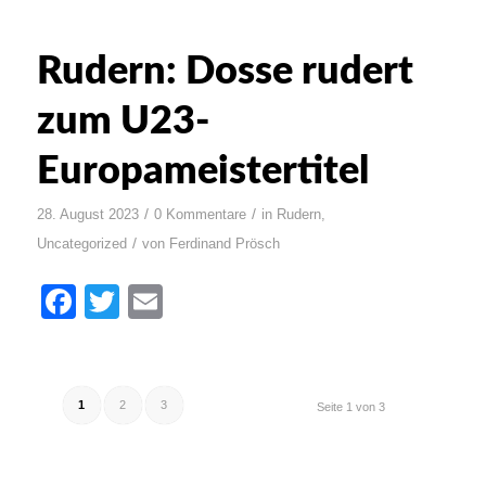
Rudern: Dosse rudert
zum U23-
Europameistertitel
/
/
28. August 2023
0 Kommentare
in
Rudern
,
/
Uncategorized
von
Ferdinand Prösch
Facebook
Twitter
Email
1
2
3
Seite 1 von 3