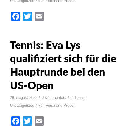
/
Uncategorized
von
Ferdinand Prösch
Facebook
Twitter
Email
Tennis: Eva Lys
qualifiziert sich für die
Hauptrunde bei den
US-Open
/
/
29. August 2023
0 Kommentare
in
Tennis
,
/
Uncategorized
von
Ferdinand Prösch
Facebook
Twitter
Email