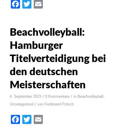
Facebook
Twitter
Email
Beachvolleyball:
Hamburger
Titelverteidigung bei
den deutschen
Meisterschaften
/
/
4. September 2023
0 Kommentare
in
Beachvolleyball
,
/
Uncategorized
von
Ferdinand Prösch
Facebook
Twitter
Email