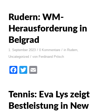
Rudern: WM-
Herausforderung in
Belgrad
/
/
1. September 2023
0 Kommentare
in
Rudern
,
/
Uncategorized
von
Ferdinand Prösch
Facebook
Twitter
Email
Tennis: Eva Lys zeigt
Bestleistung in New