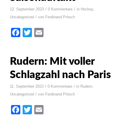
/
/
12. September 2023
0 Kommentare
in
Hockey
,
/
Uncategorized
von
Ferdinand Prösch
Facebook
Twitter
Email
Rudern: Mit voller
Schlagzahl nach Paris
/
/
11. September 2023
0 Kommentare
in
Rudern
,
/
Uncategorized
von
Ferdinand Prösch
Facebook
Twitter
Email