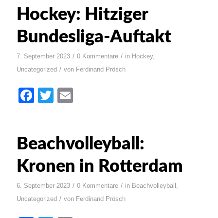
Hockey: Hitziger
Bundesliga-Auftakt
/
/
7. September 2023
0 Kommentare
in
Hockey
,
/
Uncategorized
von
Ferdinand Prösch
Facebook
Twitter
Email
Beachvolleyball:
Kronen in Rotterdam
/
/
6. September 2023
0 Kommentare
in
Beachvolleyball
,
/
Uncategorized
von
Ferdinand Prösch