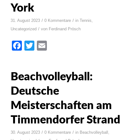
York
/
/
31. August 2023
0 Kommentare
in
Tennis
,
/
Uncategorized
von
Ferdinand Prösch
Facebook
Twitter
Email
Beachvolleyball:
Deutsche
Meisterschaften am
Timmendorfer Strand
/
/
30. August 2023
0 Kommentare
in
Beachvolleyball
,