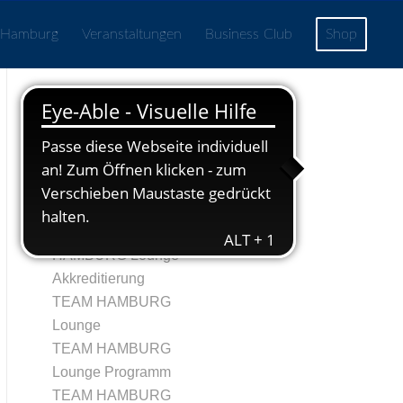
 Hamburg
Veranstaltungen
Business Club
Shop
Seiten
Echtheit von
Bewertungen
TRegistrierung
Tag 1 – TEAM
HAMBURG Lounge
Akkreditierung
TEAM HAMBURG
Lounge
TEAM HAMBURG
Lounge Programm
TEAM HAMBURG