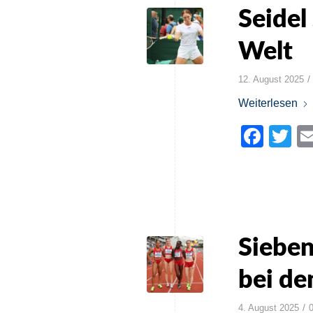
Seidel
Welt
/
12. August 2025
Weiterlesen
Face
Tw
Sieben
bei de
/
4. August 2025