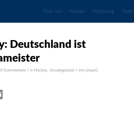
Über uns
Partner
Förderung
Team
: Deutschland ist
ameister
/
/
0 Kommentare
in
Hockey
,
Uncategorized
von
jonasG
book
itter
Email