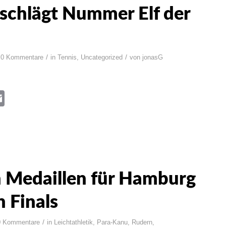
 schlägt Nummer Elf der
/
/
0 Kommentare
in
Tennis
,
Uncategorized
von
jonasG
book
itter
Email
 Medaillen für Hamburg
n Finals
/
0 Kommentare
in
Leichtathletik
,
Para-Kanu
,
Rudern
,