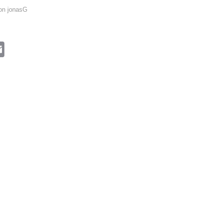
on
jonasG
book
itter
Email