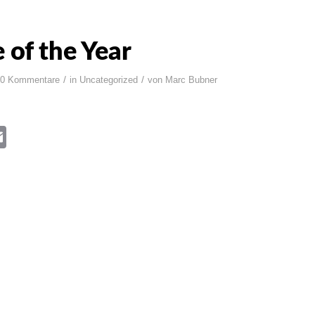
 of the Year
/
/
0 Kommentare
in
Uncategorized
von
Marc Bubner
book
itter
Email