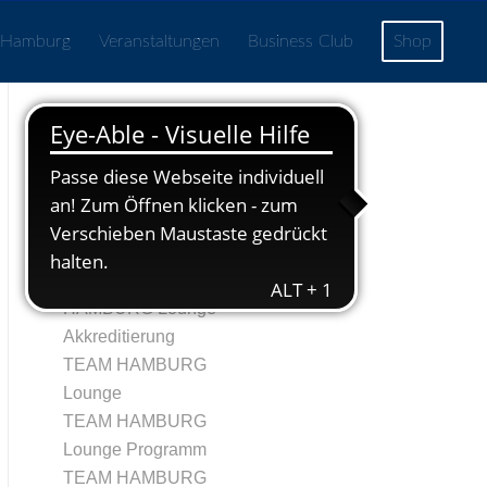
 Hamburg
Veranstaltungen
Business Club
Shop
Seiten
Echtheit von
Bewertungen
TRegistrierung
Tag 1 – TEAM
HAMBURG Lounge
Akkreditierung
TEAM HAMBURG
Lounge
TEAM HAMBURG
Lounge Programm
TEAM HAMBURG