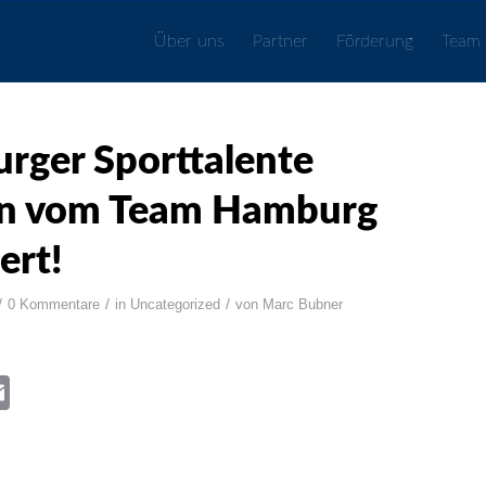
Über uns
Partner
Förderung
Team
rger Sporttalente
n vom Team Hamburg
ert!
/
/
/
0 Kommentare
in
Uncategorized
von
Marc Bubner
book
itter
Email