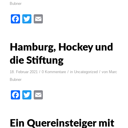
Bubner
Facebook
Twitter
Email
Hamburg, Hockey und
die Stiftung
/
/
/
18. Februar 2021
0 Kommentare
in
Uncategorized
von
Marc
Bubner
Facebook
Twitter
Email
Ein Quereinsteiger mit