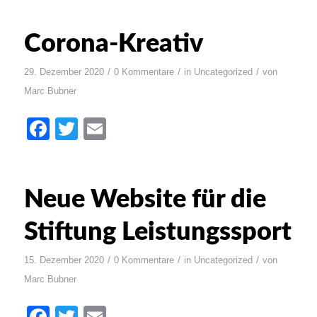
Corona-Kreativ
/
/
/
29. Dezember 2020
0 Kommentare
in
Uncategorized
von
Marc Bubner
Facebook
Twitter
Email
Neue Website für die
Stiftung Leistungssport
/
/
/
15. Dezember 2020
0 Kommentare
in
Uncategorized
von
Marc Bubner