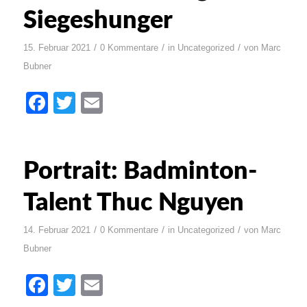
Siegeshunger
/
/
/
15. Februar 2021
0 Kommentare
in
Uncategorized
von
Marc
Bubner
Facebook
Twitter
Email
Portrait: Badminton-
Talent Thuc Nguyen
/
/
/
14. Februar 2021
0 Kommentare
in
Uncategorized
von
Marc
Bubner
Facebook
Twitter
Email