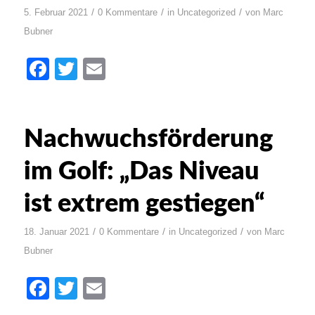
/
/
/
5. Februar 2021
0 Kommentare
in
Uncategorized
von
Marc
Bubner
Facebook
Twitter
Email
Nachwuchsförderung
im Golf: „Das Niveau
ist extrem gestiegen“
/
/
/
18. Januar 2021
0 Kommentare
in
Uncategorized
von
Marc
Bubner
Facebook
Twitter
Email