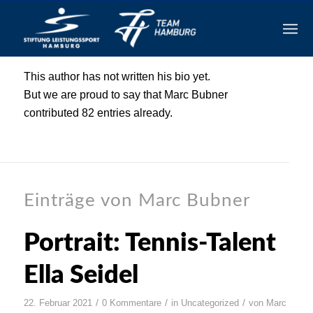
Über
Marc Bubner
This author has not written his bio yet.
But we are proud to say that
Marc Bubner
contributed 82 entries already.
Einträge von Marc Bubner
Portrait: Tennis-Talent
Ella Seidel
/
/
/
22. Februar 2021
0 Kommentare
in
Uncategorized
von
Marc