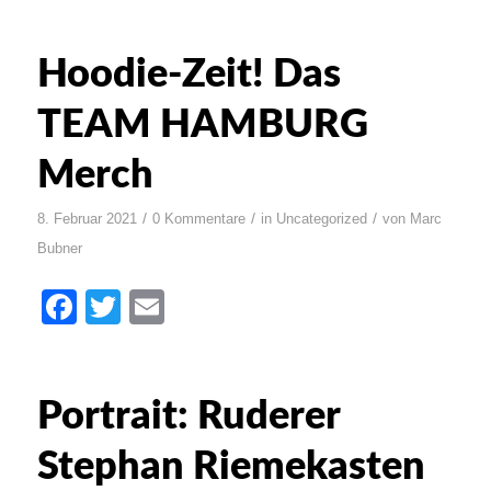
Hoodie-Zeit! Das
TEAM HAMBURG
Merch
/
/
/
8. Februar 2021
0 Kommentare
in
Uncategorized
von
Marc
Bubner
Facebook
Twitter
Email
Portrait: Ruderer
Stephan Riemekasten