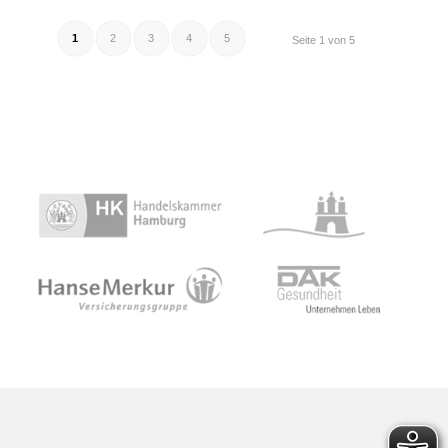
1
2
3
4
5
Seite 1 von 5