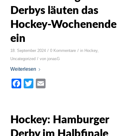
Derbys läuten das
Hockey-Wochenende
ein
/
/
18. September 2024
0 Kommentare
in
Hockey
,
/
Uncategorized
von
jonasG
Weiterlesen
Facebook
Twitter
Email
Hockey: Hamburger
Derby im Halbfinale