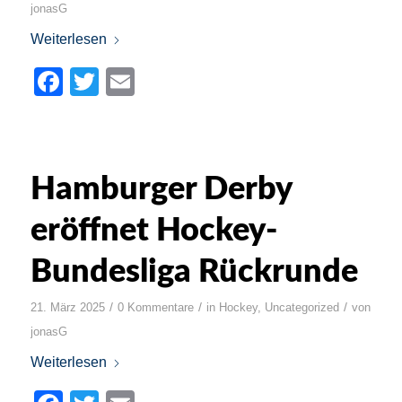
jonasG
Weiterlesen
Facebook
Twitter
Email
Hamburger Derby
eröffnet Hockey-
Bundesliga Rückrunde
/
/
/
21. März 2025
0 Kommentare
in
Hockey
,
Uncategorized
von
jonasG
Weiterlesen