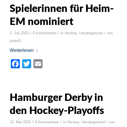
Spielerinnen für Heim-
EM nominiert
/
/
/
2. Juli 2025
0 Kommentare
in
Hockey
,
Uncategorized
von
jonasG
Weiterlesen
Facebook
Twitter
Email
Hamburger Derby in
den Hockey-Playoffs
/
/
/
13. Mai 2025
0 Kommentare
in
Hockey
,
Uncategorized
von