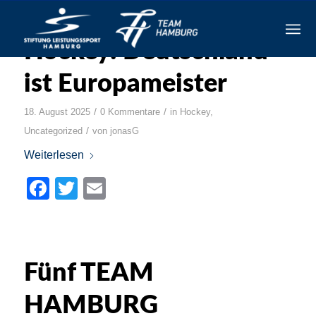
Hockey: Deutschland
ist Europameister
/
/
18. August 2025
0 Kommentare
in
Hockey
,
/
Uncategorized
von
jonasG
Weiterlesen
Facebook
Twitter
Email
Fünf TEAM
HAMBURG