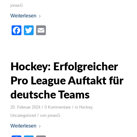
jonasG
Weiterlesen
Facebook
Twitter
Email
Hockey: Erfolgreicher
Pro League Auftakt für
deutsche Teams
/
/
20. Februar 2024
0 Kommentare
in
Hockey
,
/
Uncategorized
von
jonasG
Weiterlesen