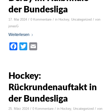
der Bundesliga
/
/
/
17. Mai 2024
0 Kommentare
in
Hockey
,
Uncategorized
von
jonasG
Weiterlesen
Facebook
Twitter
Email
Hockey:
Rückrundenauftakt in
der Bundesliga
/
/
/
25. März 2024
0 Kommentare
in
Hockey
,
Uncategorized
von