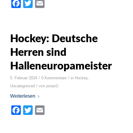
Facebook
Twitter
Email
Hockey: Deutsche
Herren sind
Halleneuropameister
/
/
5. Februar 2024
0 Kommentare
in
Hockey
,
/
Uncategorized
von
jonasG
Weiterlesen
Facebook
Twitter
Email