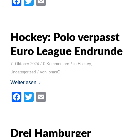
Facebook
Twitter
Email
Hockey: Polo verpasst
Euro League Endrunde
/
/
7. Oktober 2024
0 Kommentare
in
Hockey
,
/
Uncategorized
von
jonasG
Weiterlesen
Facebook
Twitter
Email
Drei Hamburger