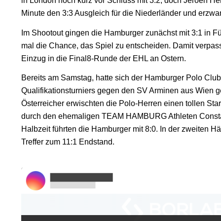
in London noch kurz vor Schluss mit 3:2, doch Jeroen Hert
Minute den 3:3 Ausgleich für die Niederländer und erzwa
Im Shootout gingen die Hamburger zunächst mit 3:1 in F
mal die Chance, das Spiel zu entscheiden. Damit verpas
Einzug in die Final8-Runde der EHL an Ostern.
Bereits am Samstag, hatte sich der Hamburger Polo Club
Qualifikationsturniers gegen den SV Arminen aus Wien 
Österreicher erwischten die Polo-Herren einen tollen Sta
durch den ehemaligen TEAM HAMBURG Athleten Constant
Halbzeit führten die Hamburger mit 8:0. In der zweiten Hälf
Treffer zum 11:1 Endstand.