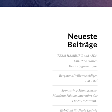
Neueste
Beiträge
TEAM HAMBURG und AIDA
CRUISES starten
Mentoringprogramm
Bergmann/Wille verteidigen
EM-Titel
Sponsoring-Management-
Plattform Paktum unterstützt das
TEAM HAMBURG
EM-Gold für Neele Ludwig