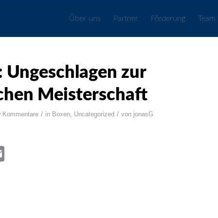
Über uns
Partner
Förderung
Team
 Ungeschlagen zur
hen Meisterschaft
/
/
0 Kommentare
in
Boxen
,
Uncategorized
von
jonasG
book
itter
Email