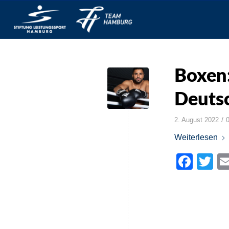
Boxen:
Deutsc
/
2. August 2022
Weiterlesen
Face
Tw