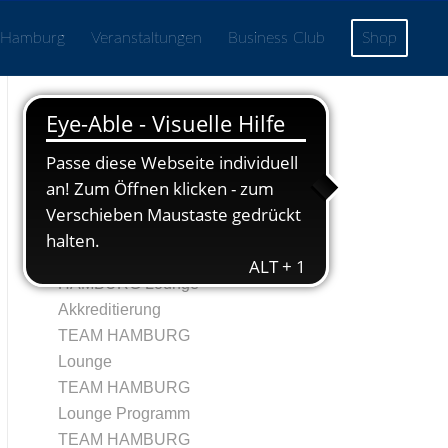
 Hamburg
Veranstaltungen
Business Club
Shop
Seiten
Echtheit von
Bewertungen
TRegistrierung
Tag 1 – TEAM
HAMBURG Lounge
Akkreditierung
TEAM HAMBURG
Lounge
TEAM HAMBURG
Lounge Programm
TEAM HAMBURG