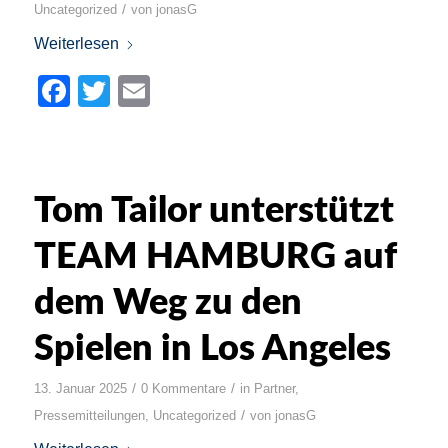
/
Uncategorized
von
jonasG
Weiterlesen
Facebook
Twitter
Email
Tom Tailor unterstützt
TEAM HAMBURG auf
dem Weg zu den
Spielen in Los Angeles
/
/
13. Januar 2025
0 Kommentare
in
Partner
,
/
Pressemitteilungen
,
Uncategorized
von
jonasG