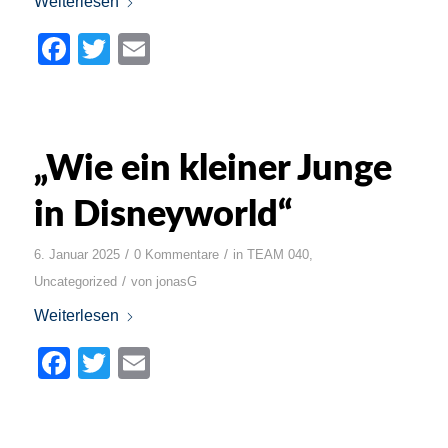
Weiterlesen
Facebook
Twitter
Email
„Wie ein kleiner Junge
in Disneyworld“
/
/
6. Januar 2025
0 Kommentare
in
TEAM 040
,
/
Uncategorized
von
jonasG
Weiterlesen
Facebook
Twitter
Email