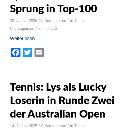
Sprung in Top-100
/
/
20. Januar 2025
0 Kommentare
in
Tennis
,
/
Uncategorized
von
jonasG
Weiterlesen
Facebook
Twitter
Email
Tennis: Lys als Lucky
Loserin in Runde Zwei
der Australian Open
/
/
14. Januar 2025
0 Kommentare
in
Tennis
,