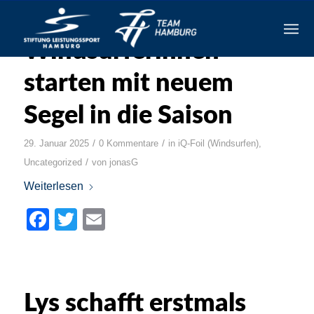
Windsurferinnen
starten mit neuem
Segel in die Saison
/
/
29. Januar 2025
0 Kommentare
in
iQ-Foil (Windsurfen)
,
/
Uncategorized
von
jonasG
Weiterlesen
Facebook
Twitter
Email
Lys schafft erstmals