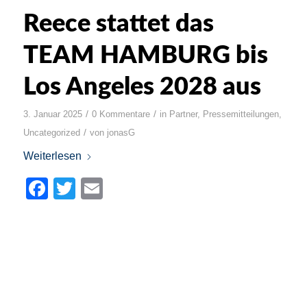
Reece stattet das
TEAM HAMBURG bis
Los Angeles 2028 aus
/
/
3. Januar 2025
0 Kommentare
in
Partner
,
Pressemitteilungen
,
/
Uncategorized
von
jonasG
Weiterlesen
Facebook
Twitter
Email