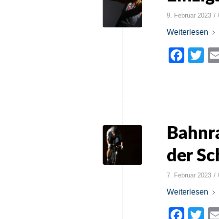
/
9. Februar 2023
Weiterlesen
Face
Tw
Bahnr
der Sc
/
7. Februar 2023
Weiterlesen
Face
Tw