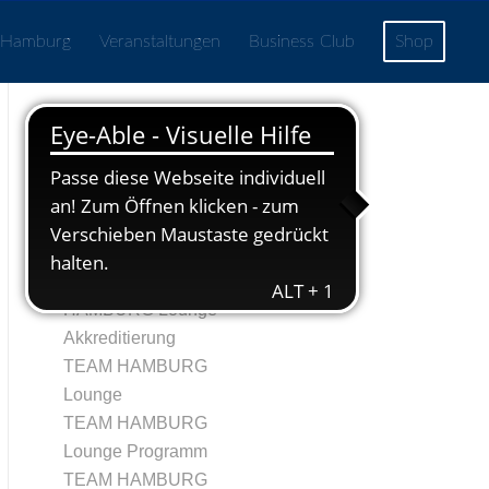
 Hamburg
Veranstaltungen
Business Club
Shop
Seiten
Echtheit von
Bewertungen
TRegistrierung
Tag 1 – TEAM
HAMBURG Lounge
Akkreditierung
TEAM HAMBURG
Lounge
TEAM HAMBURG
Lounge Programm
TEAM HAMBURG