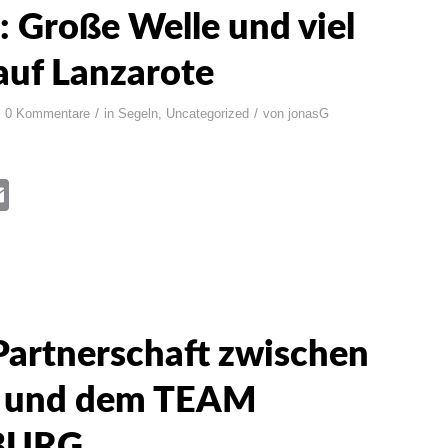
: Große Welle und viel
uf Lanzarote
/
/
0 Kommentare
in
Segeln
,
Uncategorized
von
jonasG
book
itter
Email
artnerschaft zwischen
e und dem TEAM
BURG