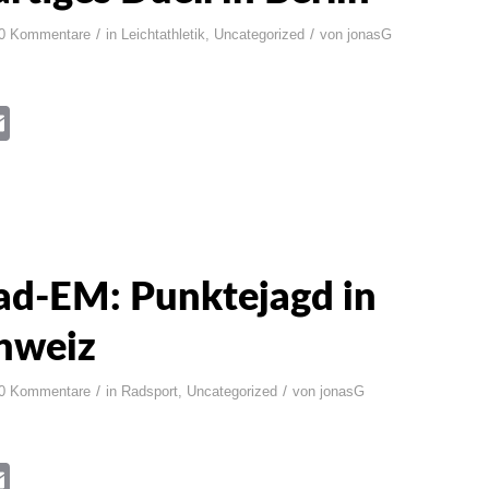
/
/
0 Kommentare
in
Leichtathletik
,
Uncategorized
von
jonasG
book
itter
Email
ad-EM: Punktejagd in
hweiz
/
/
0 Kommentare
in
Radsport
,
Uncategorized
von
jonasG
book
itter
Email