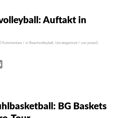
olleyball: Auftakt in
/
/
0 Kommentare
in
Beachvolleyball
,
Uncategorized
von
jonasG
book
itter
Email
uhlbasketball: BG Baskets