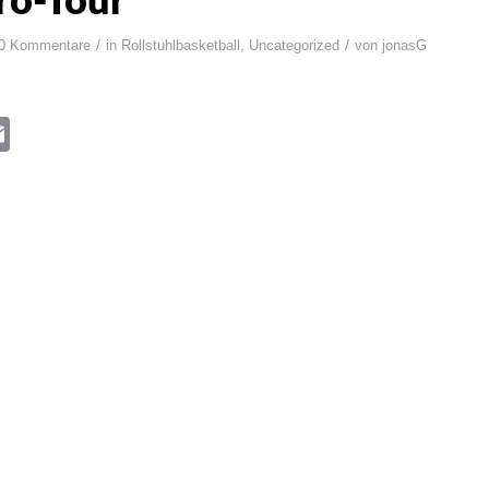
ro-Tour
/
/
0 Kommentare
in
Rollstuhlbasketball
,
Uncategorized
von
jonasG
book
itter
Email