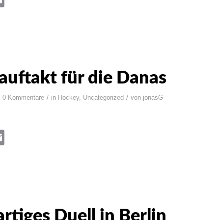
auftakt für die Danas
/
/
0 Kommentare
in
Hockey
,
Uncategorized
von
jonasG
book
itter
Email
artiges Duell in Berlin