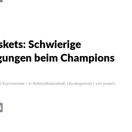
kets: Schwierige
gungen beim Champions
/
/
0 Kommentare
in
Rollstuhlbasketball
,
Uncategorized
von
jonasG
book
itter
Email