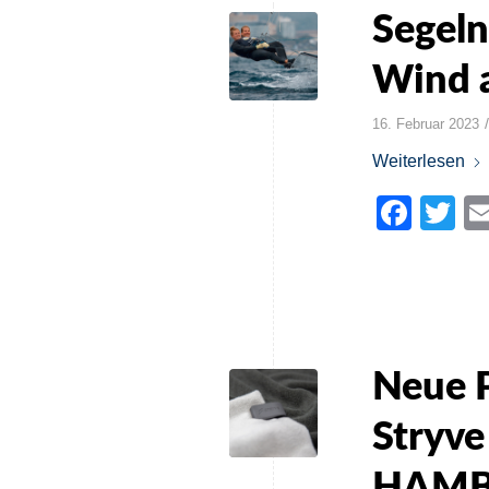
Segeln
Wind a
/
16. Februar 2023
Weiterlesen
Face
Tw
Neue P
Stryv
HAM