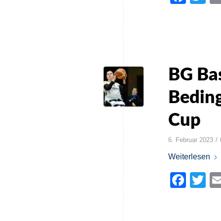
BG Bas
Bedin
Cup
/
6. Februar 2023
Weiterlesen
Face
Tw