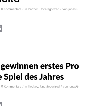
/
/
0 Kommentare
in
Partner
,
Uncategorized
von
jonasG
book
itter
Email
gewinnen erstes Pro
 Spiel des Jahres
/
/
0 Kommentare
in
Hockey
,
Uncategorized
von
jonasG
book
itter
Email