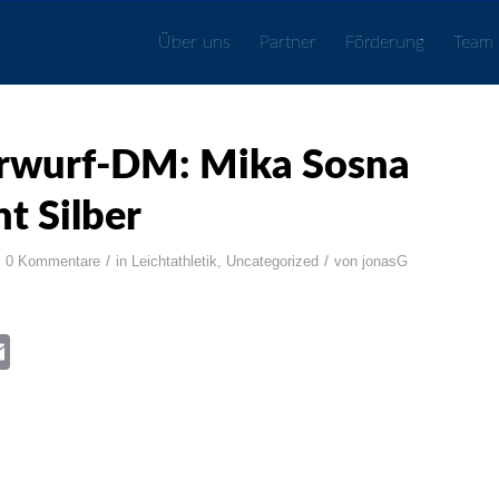
Über uns
Partner
Förderung
Team
rwurf-DM: Mika Sosna
t Silber
/
/
0 Kommentare
in
Leichtathletik
,
Uncategorized
von
jonasG
book
itter
Email