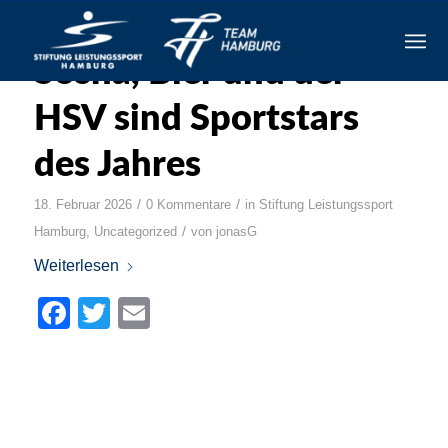
Sosna, Bier und der
HSV sind Sportstars
des Jahres
/
/
18. Februar 2026
0 Kommentare
in
Stiftung Leistungssport
/
Hamburg
,
Uncategorized
von
jonasG
Weiterlesen
Facebook
Twitter
Email