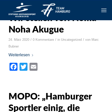
Wir stellen vor: Noma
Noha Akugue
/
/
/
24. März 2020
0 Kommentare
in
Uncategorized
von
Marc
Bubner
Weiterlesen
Facebook
Twitter
Email
MOPO: „Hamburger
Sportler einig, die