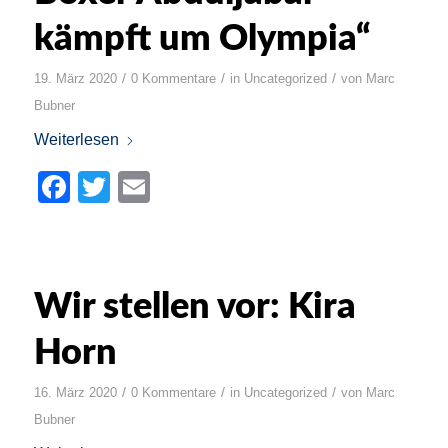
kämpft um Olympia“
/
/
/
19. März 2020
0 Kommentare
in
Uncategorized
von
Marc
Bubner
Weiterlesen
Facebook
Twitter
Email
Wir stellen vor: Kira
Horn
/
/
/
16. März 2020
0 Kommentare
in
Uncategorized
von
Marc
Bubner