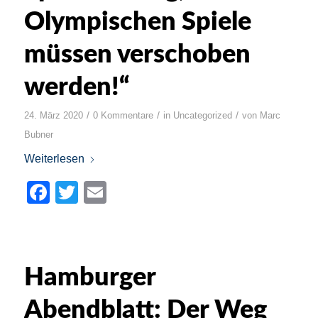
Olympischen Spiele
müssen verschoben
werden!“
/
/
/
24. März 2020
0 Kommentare
in
Uncategorized
von
Marc
Bubner
Weiterlesen
Facebook
Twitter
Email
Hamburger
Abendblatt: Der Weg