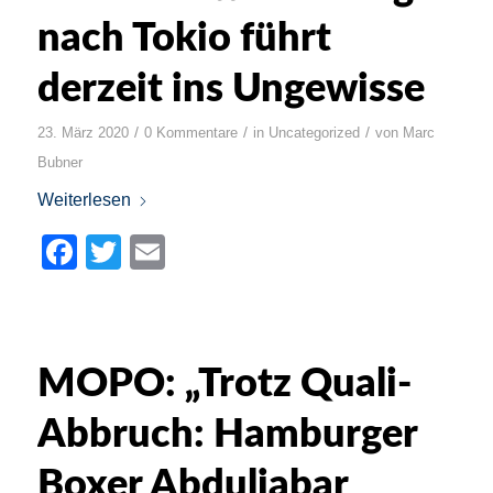
nach Tokio führt
derzeit ins Ungewisse
/
/
/
23. März 2020
0 Kommentare
in
Uncategorized
von
Marc
Bubner
Weiterlesen
Facebook
Twitter
Email
MOPO: „Trotz Quali-
Abbruch: Hamburger
Boxer Abduljabar