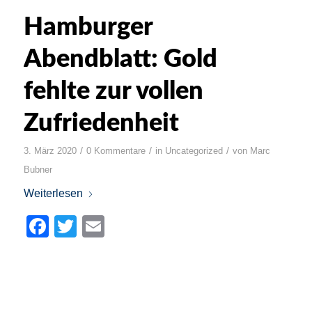
Hamburger
Abendblatt: Gold
fehlte zur vollen
Zufriedenheit
/
/
/
3. März 2020
0 Kommentare
in
Uncategorized
von
Marc
Bubner
Weiterlesen
Facebook
Twitter
Email