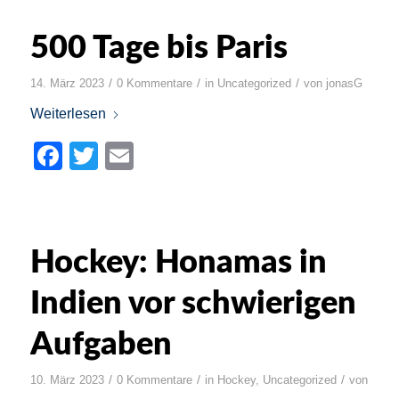
500 Tage bis Paris
/
/
/
14. März 2023
0 Kommentare
in
Uncategorized
von
jonasG
Weiterlesen
Facebook
Twitter
Email
Hockey: Honamas in
Indien vor schwierigen
Aufgaben
/
/
/
10. März 2023
0 Kommentare
in
Hockey
,
Uncategorized
von