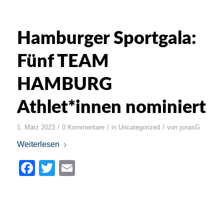
Hamburger Sportgala:
Fünf TEAM
HAMBURG
Athlet*innen nominiert
/
/
/
1. März 2023
0 Kommentare
in
Uncategorized
von
jonasG
Weiterlesen
Facebook
Twitter
Email