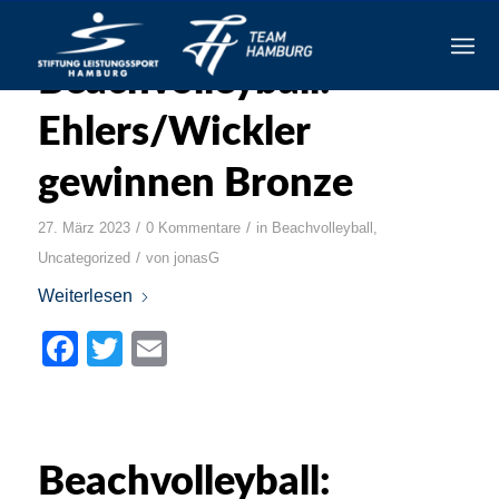
Beachvolleyball:
Ehlers/Wickler
gewinnen Bronze
/
/
27. März 2023
0 Kommentare
in
Beachvolleyball
,
/
Uncategorized
von
jonasG
Weiterlesen
Facebook
Twitter
Email
Beachvolleyball: