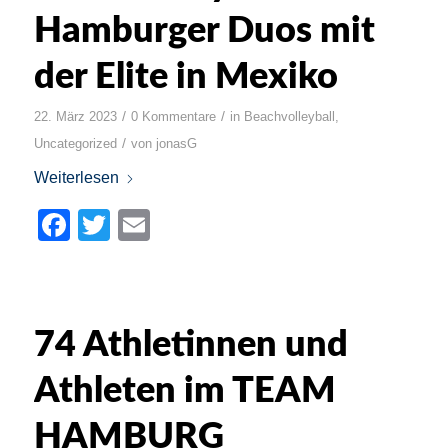
Hamburger Duos mit
der Elite in Mexiko
/
/
22. März 2023
0 Kommentare
in
Beachvolleyball
,
/
Uncategorized
von
jonasG
Weiterlesen
Facebook
Twitter
Email
74 Athletinnen und
Athleten im TEAM
HAMBURG