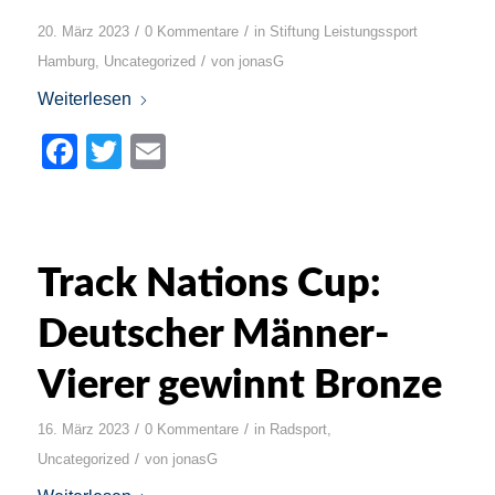
/
/
20. März 2023
0 Kommentare
in
Stiftung Leistungssport
/
Hamburg
,
Uncategorized
von
jonasG
Weiterlesen
Facebook
Twitter
Email
Track Nations Cup:
Deutscher Männer-
Vierer gewinnt Bronze
/
/
16. März 2023
0 Kommentare
in
Radsport
,
/
Uncategorized
von
jonasG