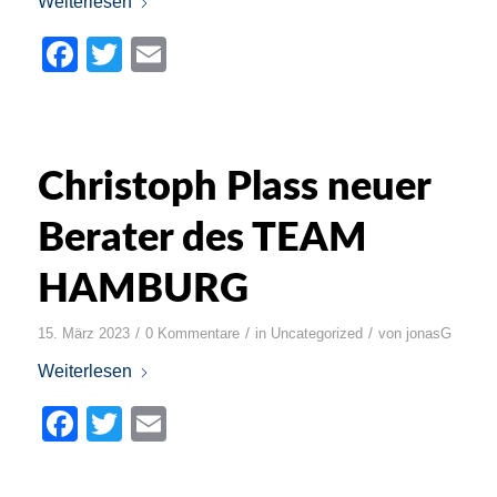
Weiterlesen
Facebook
Twitter
Email
Christoph Plass neuer
Berater des TEAM
HAMBURG
/
/
/
15. März 2023
0 Kommentare
in
Uncategorized
von
jonasG
Weiterlesen
Facebook
Twitter
Email