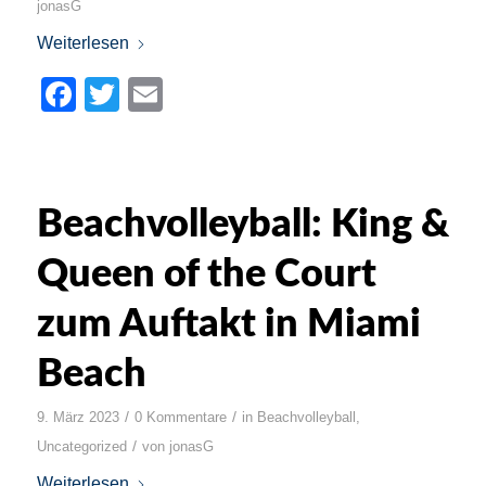
jonasG
Weiterlesen
Facebook
Twitter
Email
Beachvolleyball: King &
Queen of the Court
zum Auftakt in Miami
Beach
/
/
9. März 2023
0 Kommentare
in
Beachvolleyball
,
/
Uncategorized
von
jonasG
Weiterlesen