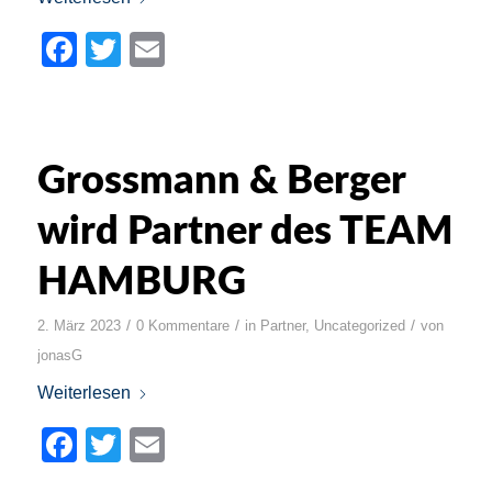
Facebook
Twitter
Email
Grossmann & Berger
wird Partner des TEAM
HAMBURG
/
/
/
2. März 2023
0 Kommentare
in
Partner
,
Uncategorized
von
jonasG
Weiterlesen
Facebook
Twitter
Email