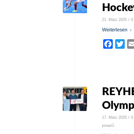
Hocke
/
21. März 2025
0
Weiterlesen
Face
Tw
REYHE
Olympi
/
17. März 2025
0
jonasG