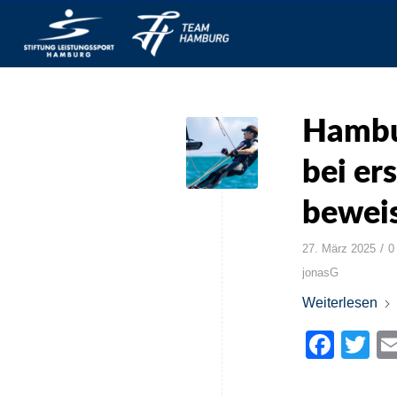
Hambur
bei er
bewei
/
27. März 2025
0
jonasG
Weiterlesen
Face
Tw