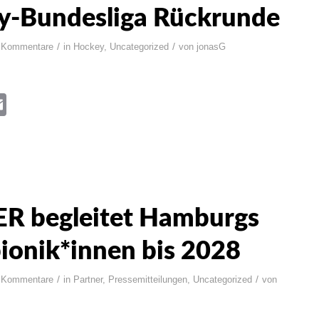
y-Bundesliga Rückrunde
/
/
 Kommentare
in
Hockey
,
Uncategorized
von
jonasG
book
itter
Email
R begleitet Hamburgs
onik*innen bis 2028
/
/
 Kommentare
in
Partner
,
Pressemitteilungen
,
Uncategorized
von