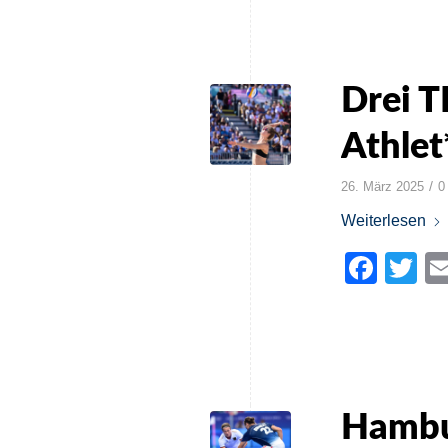
Drei
Athlet
/
26. März 2025
0
Weiterlesen
Face
Tw
Hambu