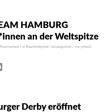
 TEAM HAMBURG
*innen an der Weltspitze
/
/
 Kommentare
in
Beachvolleyball
,
Uncategorized
von
jonasG
book
itter
Email
rger Derby eröffnet