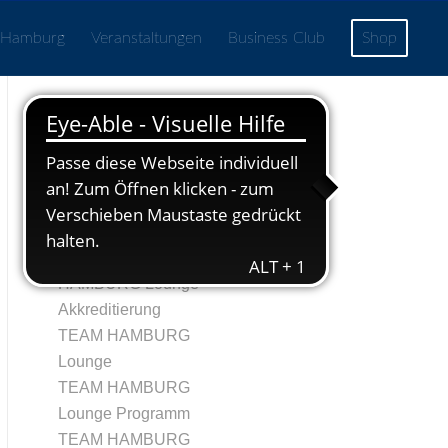
 Hamburg
Veranstaltungen
Business Club
Shop
Seiten
Echtheit von
Bewertungen
TRegistrierung
Tag 1 – TEAM
HAMBURG Lounge
Akkreditierung
TEAM HAMBURG
Lounge
TEAM HAMBURG
Lounge Programm
TEAM HAMBURG