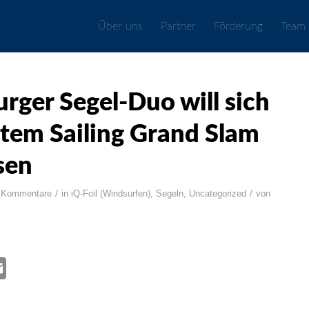
Über uns
Partner
Förderung
Team
ger Segel-Duo will sich
stem Sailing Grand Slam
sen
/
/
 Kommentare
in
iQ-Foil (Windsurfen)
,
Segeln
,
Uncategorized
von
book
itter
Email