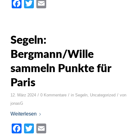
Facebook
Twitter
Email
Segeln:
Bergmann/Wille
sammeln Punkte für
Paris
/
/
/
12. März 2024
0 Kommentare
in
Segeln
,
Uncategorized
von
jonasG
Weiterlesen
Facebook
Twitter
Email