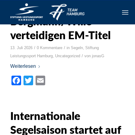
Bergmann/Wille
verteidigen EM-Titel
/
/
13. Juli 2026
0 Kommentare
in
Segeln
,
Stiftung
/
Leistungssport Hamburg
,
Uncategorized
von
jonasG
Weiterlesen
Facebook
Twitter
Email
Internationale
Segelsaison startet auf