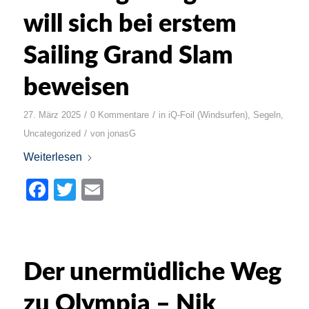
will sich bei erstem
Sailing Grand Slam
beweisen
/
/
27. März 2025
0 Kommentare
in
iQ-Foil (Windsurfen)
,
Segeln
,
/
Uncategorized
von
jonasG
Weiterlesen
Facebook
Twitter
Email
Der unermüdliche Weg
zu Olympia – Nik