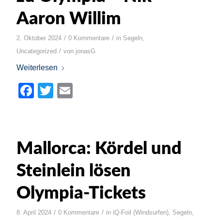
Aaron Willim
/
/
2. Oktober 2024
0 Kommentare
in
Segeln
,
/
Uncategorized
von
jonasG
Weiterlesen
Facebook
Twitter
Email
Mallorca: Kördel und
Steinlein lösen
Olympia-Tickets
/
/
8. April 2024
0 Kommentare
in
iQ-Foil (Windsurfen)
,
Segeln
,