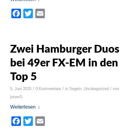
Facebook
Twitter
Email
Zwei Hamburger Duos
bei 49er FX-EM in den
Top 5
/
/
/
5. Juni 2025
0 Kommentare
in
Segeln
,
Uncategorized
von
jonasG
Weiterlesen
Facebook
Twitter
Email