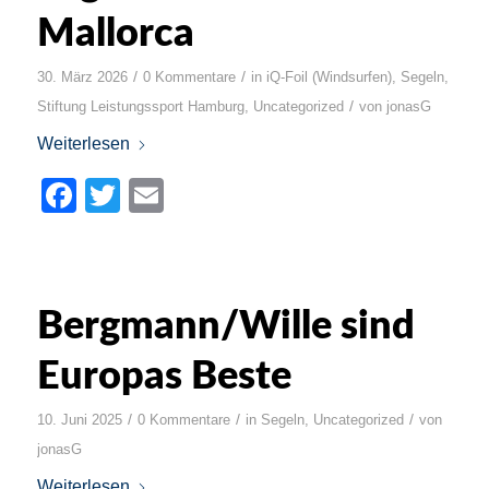
Mallorca
/
/
30. März 2026
0 Kommentare
in
iQ-Foil (Windsurfen)
,
Segeln
,
/
Stiftung Leistungssport Hamburg
,
Uncategorized
von
jonasG
Weiterlesen
Facebook
Twitter
Email
Bergmann/Wille sind
Europas Beste
/
/
/
10. Juni 2025
0 Kommentare
in
Segeln
,
Uncategorized
von
jonasG
Weiterlesen