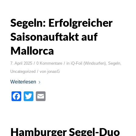
Segeln: Erfolgreicher
Saisonauftakt auf
Mallorca
/
/
7. April 2025
0 Kommentare
in
iQ-Foil (Windsurfen)
,
Segeln
,
/
Uncategorized
von
jonasG
Weiterlesen
Facebook
Twitter
Email
Hamburger Segel-Duo