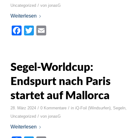
/
Uncategorized
von
jonasG
Weiterlesen
Facebook
Twitter
Email
Segel-Worldcup:
Endspurt nach Paris
startet auf Mallorca
/
/
28. März 2024
0 Kommentare
in
iQ-Foil (Windsurfen)
,
Segeln
,
/
Uncategorized
von
jonasG
Weiterlesen