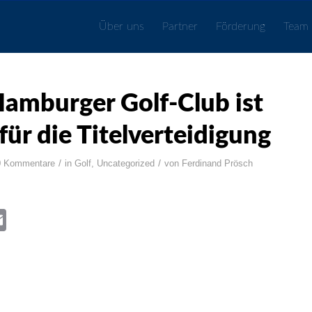
Über uns
Partner
Förderung
Team
Hamburger Golf-Club ist
 für die Titelverteidigung
/
/
0 Kommentare
in
Golf
,
Uncategorized
von
Ferdinand Prösch
book
itter
Email