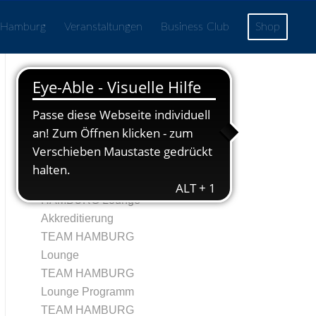
 Hamburg
Veranstaltungen
Business Club
Shop
Seiten
Echtheit von
Bewertungen
TRegistrierung
Tag 1 – TEAM
HAMBURG Lounge
Akkreditierung
TEAM HAMBURG
Lounge
TEAM HAMBURG
Lounge Programm
TEAM HAMBURG