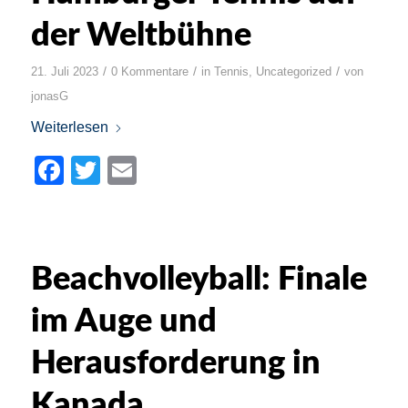
der Weltbühne
/
/
/
21. Juli 2023
0 Kommentare
in
Tennis
,
Uncategorized
von
jonasG
Weiterlesen
Facebook
Twitter
Email
Beachvolleyball: Finale
im Auge und
Herausforderung in
Kanada