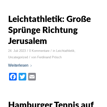
Leichtathletik: Große
Sprünge Richtung
Jerusalem
/
/
24. Juli 2023
0 Kommentare
in
Leichtathletik
,
/
Uncategorized
von
Ferdinand Prösch
Weiterlesen
Facebook
Twitter
Email
Hamburger Tennis auf