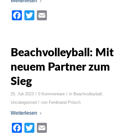
Weiterlesen
Facebook
Twitter
Email
Beachvolleyball: Mit
neuem Partner zum
Sieg
/
/
25. Juli 2023
0 Kommentare
in
Beachvolleyball
,
/
Uncategorized
von
Ferdinand Prösch
Weiterlesen
Facebook
Twitter
Email