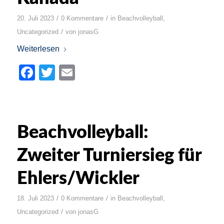
/
/
20. Juli 2023
0 Kommentare
in
Beachvolleyball
,
/
Uncategorized
von
jonasG
Weiterlesen
Facebook
Twitter
Email
Beachvolleyball:
Zweiter Turniersieg für
Ehlers/Wickler
/
/
18. Juli 2023
0 Kommentare
in
Beachvolleyball
,
/
Uncategorized
von
jonasG