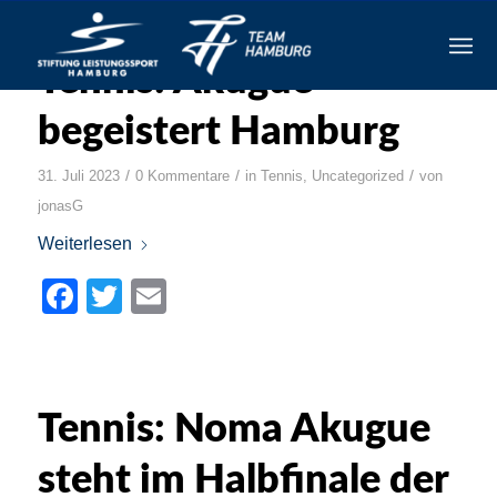
Tennis: Akugue
begeistert Hamburg
/
/
/
31. Juli 2023
0 Kommentare
in
Tennis
,
Uncategorized
von
jonasG
Weiterlesen
Facebook
Twitter
Email
Tennis: Noma Akugue
steht im Halbfinale der