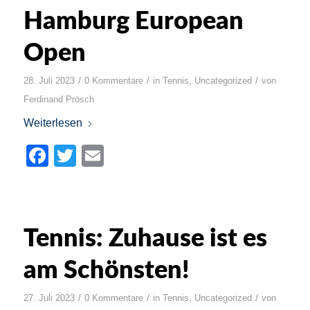
Hamburg European
Open
/
/
/
28. Juli 2023
0 Kommentare
in
Tennis
,
Uncategorized
von
Ferdinand Prösch
Weiterlesen
Facebook
Twitter
Email
Tennis: Zuhause ist es
am Schönsten!
/
/
/
27. Juli 2023
0 Kommentare
in
Tennis
,
Uncategorized
von