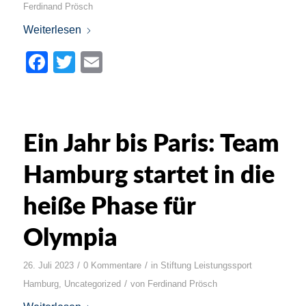
Ferdinand Prösch
Weiterlesen
Facebook
Twitter
Email
Ein Jahr bis Paris: Team
Hamburg startet in die
heiße Phase für
Olympia
/
/
26. Juli 2023
0 Kommentare
in
Stiftung Leistungssport
/
Hamburg
,
Uncategorized
von
Ferdinand Prösch