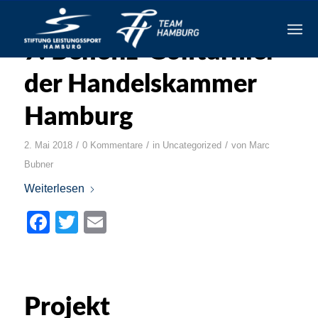
7. Benefiz-Golfturnier
der Handelskammer
Hamburg
/
/
/
2. Mai 2018
0 Kommentare
in
Uncategorized
von
Marc
Bubner
Weiterlesen
Facebook
Twitter
Email
Projekt