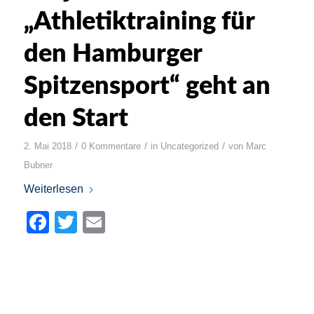
„Athletiktraining für
den Hamburger
Spitzensport“ geht an
den Start
/
/
/
2. Mai 2018
0 Kommentare
in
Uncategorized
von
Marc
Bubner
Weiterlesen
Facebook
Twitter
Email