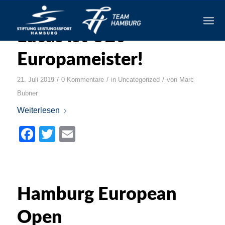
Lucas ist U20
Europameister!
/
/
/
21. Juli 2019
0 Kommentare
in
Uncategorized
von
Marc
Bubner
Weiterlesen
Facebook
Twitter
Email
Hamburg European
Open