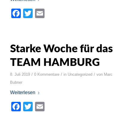
Facebook
Twitter
Email
Starke Woche für das
TEAM HAMBURG
/
/
/
8. Juli 2019
0 Kommentare
in
Uncategorized
von
Marc
Bubner
Weiterlesen
Facebook
Twitter
Email