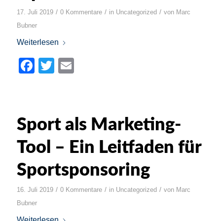
/
/
/
17. Juli 2019
0 Kommentare
in
Uncategorized
von
Marc
Bubner
Weiterlesen
Facebook
Twitter
Email
Sport als Marketing-
Tool – Ein Leitfaden für
Sportsponsoring
/
/
/
16. Juli 2019
0 Kommentare
in
Uncategorized
von
Marc
Bubner
Weiterlesen