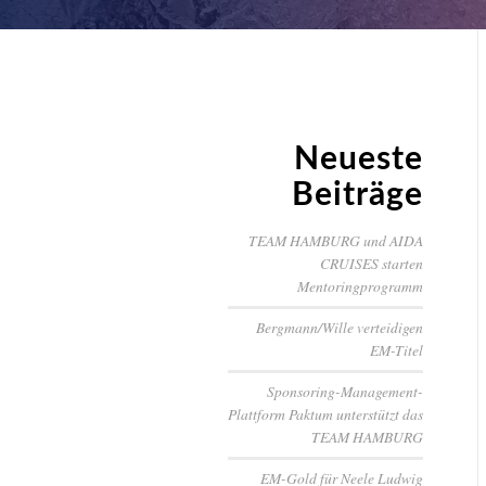
Neueste
Beiträge
TEAM HAMBURG und AIDA
CRUISES starten
Mentoringprogramm
Bergmann/Wille verteidigen
EM-Titel
Sponsoring-Management-
Plattform Paktum unterstützt das
TEAM HAMBURG
EM-Gold für Neele Ludwig