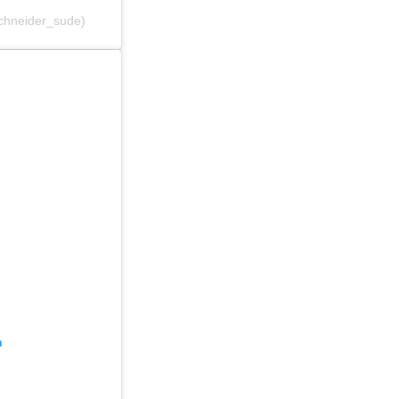
schneider_sude)
n