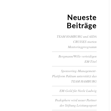
Neueste
Beiträge
TEAM HAMBURG und AIDA
CRUISES starten
Mentoringprogramm
Bergmann/Wille verteidigen
EM-Titel
Sponsoring-Management-
Plattform Paktum unterstützt das
TEAM HAMBURG
EM-Gold für Neele Ludwig
Peaksphere wird neuer Partner
der Stiftung Leistungssport