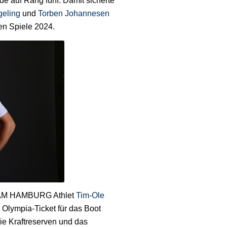
de auf Rang fünf. Damit sicherte
geling
und
Torben Johannesen
hen Spiele 2024.
 TEAM HAMBURG Athlet
Tim-Ole
 Olympia-Ticket für das Boot
die Kraftreserven und das