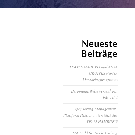
Neueste
Beiträge
TEAM HAMBURG und AIDA
CRUISES starten
Mentoringprogramm
Bergmann/Wille verteidigen
EM-Titel
Sponsoring-Management-
Plattform Paktum unterstützt das
TEAM HAMBURG
EM-Gold für Neele Ludwig