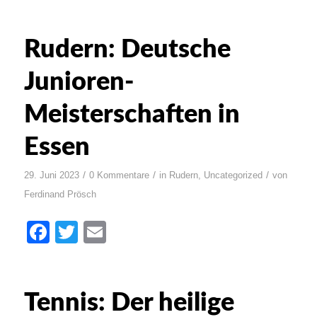
Rudern: Deutsche
Junioren-
Meisterschaften in
Essen
/
/
/
29. Juni 2023
0 Kommentare
in
Rudern
,
Uncategorized
von
Ferdinand Prösch
Facebook
Twitter
Email
Tennis: Der heilige