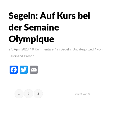
Segeln: Auf Kurs bei
der Semaine
Olympique
/
/
/
27. April 2023
0 Kommentare
in
Segeln
,
Uncategorized
von
Ferdinand Prösch
Facebook
Twitter
Email
1
2
3
Seite 3 von 3