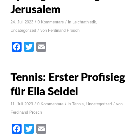
Jerusalem
/
/
24. Juli 2023
0 Kommentare
in
Leichtathletik
,
/
Uncategorized
von
Ferdinand Prösch
Facebook
Twitter
Email
Tennis: Erster Profisieg
für Ella Seidel
/
/
/
11. Juli 2023
0 Kommentare
in
Tennis
,
Uncategorized
von
Ferdinand Prösch
Facebook
Twitter
Email