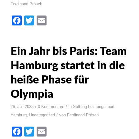
Ferdinand Prösch
Facebook
Twitter
Email
Ein Jahr bis Paris: Team
Hamburg startet in die
heiße Phase für
Olympia
/
/
26. Juli 2023
0 Kommentare
in
Stiftung Leistungssport
/
Hamburg
,
Uncategorized
von
Ferdinand Prösch
Facebook
Twitter
Email