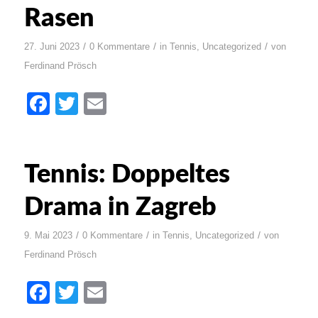
Rasen
/
/
/
27. Juni 2023
0 Kommentare
in
Tennis
,
Uncategorized
von
Ferdinand Prösch
Facebook
Twitter
Email
Tennis: Doppeltes
Drama in Zagreb
/
/
/
9. Mai 2023
0 Kommentare
in
Tennis
,
Uncategorized
von
Ferdinand Prösch
Facebook
Twitter
Email