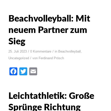
Beachvolleyball: Mit
neuem Partner zum
Sieg
/
/
25. Juli 2023
0 Kommentare
in
Beachvolleyball
,
/
Uncategorized
von
Ferdinand Prösch
Facebook
Twitter
Email
Leichtathletik: Große
Sprünge Richtung