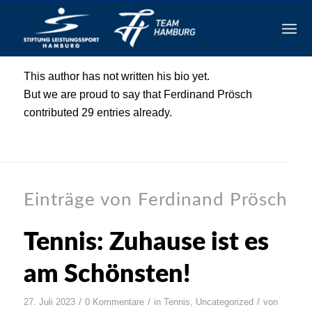
Über
Ferdinand Prösch
This author has not written his bio yet.
But we are proud to say that
Ferdinand Prösch
contributed 29 entries already.
Einträge von Ferdinand Prösch
Tennis: Zuhause ist es
am Schönsten!
/
/
/
27. Juli 2023
0 Kommentare
in
Tennis
,
Uncategorized
von