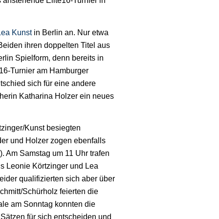
s anstehende Elite16-Turnier in
Lea Kunst
in Berlin an. Nur etwa
eiden ihren doppelten Titel aus
rlin Spielform, denn bereits in
ite16-Turnier am Hamburger
tschied sich für eine andere
cherin Katharina Holzer ein neues
tzinger/Kunst besiegten
ider und Holzer zogen ebenfalls
15). Am Samstag um 11 Uhr trafen
us Leonie Körtzinger und Lea
ider qualifizierten sich aber über
chmitt/Schürholz feierten die
nale am Sonntag konnten die
 Sätzen für sich entscheiden und