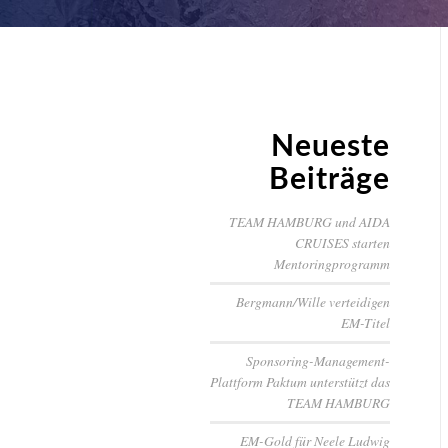
Neueste
Beiträge
TEAM HAMBURG und AIDA
CRUISES starten
Mentoringprogramm
Bergmann/Wille verteidigen
EM-Titel
Sponsoring-Management-
Plattform Paktum unterstützt das
TEAM HAMBURG
EM-Gold für Neele Ludwig