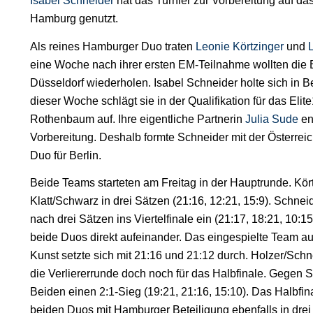
Isabel Schneider
hat das Turnier zur Vorbereitung auf da
Hamburg genutzt.
Als reines Hamburger Duo traten
Leonie Körtzinger
und
eine Woche nach ihrer ersten EM-Teilnahme wollten die B
Düsseldorf wiederholen. Isabel Schneider holte sich in Be
dieser Woche schlägt sie in der Qualifikation für das El
Rothenbaum auf. Ihre eigentliche Partnerin
Julia Sude
en
Vorbereitung. Deshalb formte Schneider mit der Österrei
Duo für Berlin.
Beide Teams starteten am Freitag in der Hauptrunde. Kör
Klatt/Schwarz in drei Sätzen (21:16, 12:21, 15:9). Schne
nach drei Sätzen ins Viertelfinale ein (21:17, 18:21, 10:
beide Duos direkt aufeinander. Das eingespielte Team a
Kunst setzte sich mit 21:16 und 21:12 durch. Holzer/Schne
die Verliererrunde doch noch für das Halbfinale. Gegen S
Beiden einen 2:1-Sieg (19:21, 21:16, 15:10). Das Halbfi
beiden Duos mit Hamburger Beteiligung ebenfalls in drei