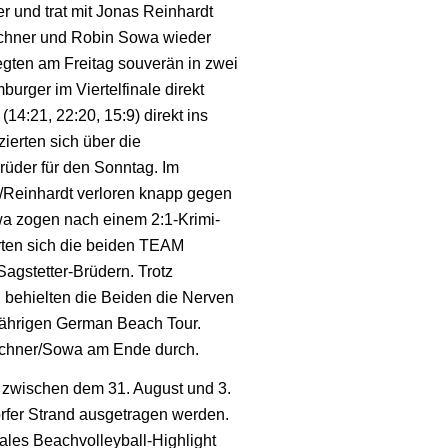
 und trat mit Jonas Reinhardt
schner und Robin Sowa wieder
ten am Freitag souverän in zwei
rger im Viertelfinale direkt
4:21, 22:20, 15:9) direkt ins
zierten sich über die
rüder für den Sonntag. Im
er/Reinhardt verloren knapp gegen
wa zogen nach einem 2:1-Krimi-
ferten sich die beiden TEAM
gstetter-Brüdern. Trotz
 behielten die Beiden die Nerven
sjährigen German Beach Tour.
tzschner/Sowa am Ende durch.
r zwischen dem 31. August und 3.
fer Strand ausgetragen werden.
nales Beachvolleyball-Highlight