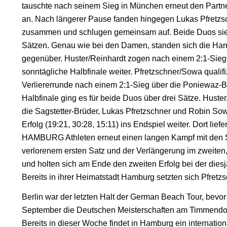
tauschte nach seinem Sieg in München erneut den Partner
an. Nach längerer Pause fanden hingegen Lukas Pfretz
zusammen und schlugen gemeinsam auf. Beide Duos sieg
Sätzen. Genau wie bei den Damen, standen sich die Hambu
gegenüber. Huster/Reinhardt zogen nach einem 2:1-Sieg (1
sonntägliche Halbfinale weiter. Pfretzschner/Sowa qualifi
Verliererrunde nach einem 2:1-Sieg über die Poniewaz-B
Halbfinale ging es für beide Duos über drei Sätze. Hust
die Sagstetter-Brüder, Lukas Pfretzschner und Robin So
Erfolg (19:21, 30:28, 15:11) ins Endspiel weiter. Dort lie
HAMBURG Athleten erneut einen langen Kampf mit den Sa
verlorenem ersten Satz und der Verlängerung im zweiten,
und holten sich am Ende den zweiten Erfolg bei der die
Bereits in ihrer Heimatstadt Hamburg setzten sich Pfre
Berlin war der letzten Halt der German Beach Tour, bevo
September die Deutschen Meisterschaften am Timmendor
Bereits in dieser Woche findet in Hamburg ein internatio