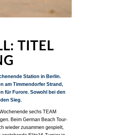
: TITEL
NG
enende Station in Berlin.
en am Timmendorfer Strand,
en für Furore. Sowohl bei den
 den Sieg.
m Wochenende sechs TEAM
agen. Beim German Beach Tour-
ch wieder zusammen gespielt,