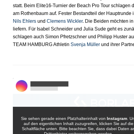
statt. Beim Elite16-Turnier der Beach Pro Tour schlagen
am Rothenbaum auf. Fester Bestandteil der Hauptrunde 
Nils Ehlers
und
Clemens Wickler
. Die Beiden möchten in
liefern. Für Isabel Schneider und Julia Sude geht es zunäc
schlagen auch Simon Pfretzschner und Philipp Huster auf
TEAM HAMBURG Athletin
Svenja Müller
und ihrer Partne
Sie sehen gerade einen Platzhalterinhalt von
Instagram
. U
auf den eigentlichen Inhalt zuzugreifen, klicken Sie auf die
Schaltfläche unten. Bitte beachten Sie, dass dabei Daten a
Drittanbieter weitergegeben werden.