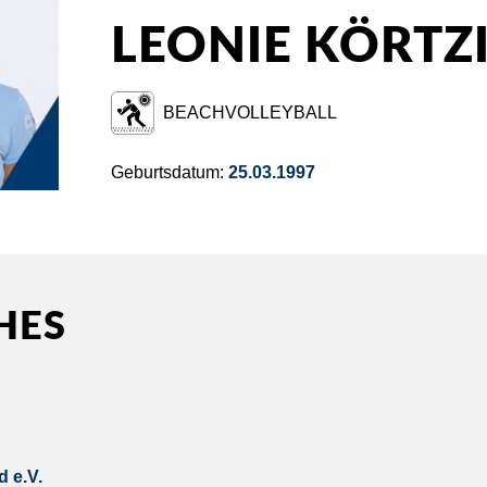
LEONIE KÖRTZ
BEACHVOLLEYBALL
Geburtsdatum:
25.03.1997
HES
 e.V.