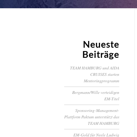
Neueste
Beiträge
TEAM HAMBURG und AIDA
CRUISES starten
Mentoringprogramm
Bergmann/Wille verteidigen
EM-Titel
Sponsoring-Management-
Plattform Paktum unterstützt das
TEAM HAMBURG
EM-Gold für Neele Ludwig