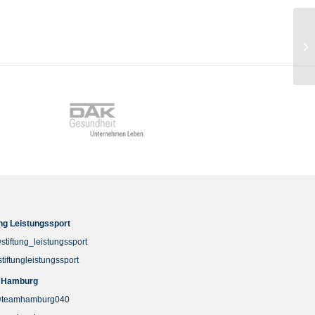
Ta
ung Leistungssport
stiftung_leistungssport
stiftungleistungssport
 Hamburg
teamhamburg040