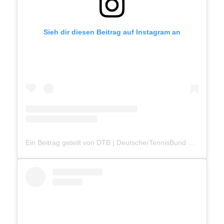
Sieh dir diesen Beitrag auf Instagram an
Ein Beitrag geteilt von DTB | DeutscherTennisBund e.V. (@deutscher_tennis_bund)