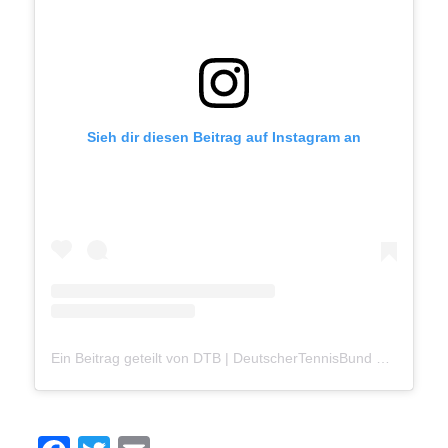
Sieh dir diesen Beitrag auf Instagram an
Ein Beitrag geteilt von DTB | DeutscherTennisBund e.V. (@deutscher_tennis_bund)