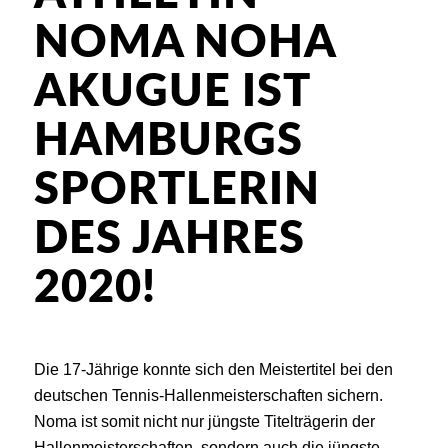
NOMA NOHA
AKUGUE IST
HAMBURGS
SPORTLERIN
DES JAHRES
2020!
Die 17-Jährige konnte sich den Meistertitel bei den
deutschen Tennis-Hallenmeisterschaften sichern.
Noma ist somit nicht nur jüngste Titelträgerin der
Hallenmeisterschaften, sondern auch die jüngste