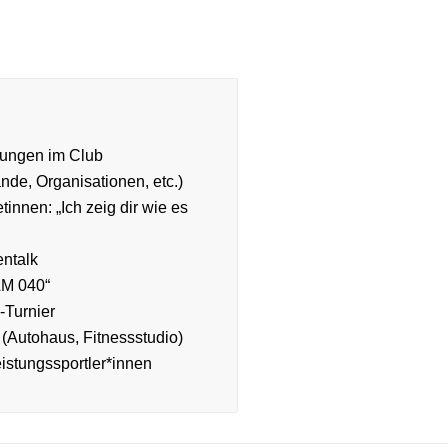
hungen im Club
de, Organisationen, etc.)
tinnen: „Ich zeig dir wie es
entalk
AM 040“
-Turnier
(Autohaus, Fitnessstudio)
istungssportler*innen