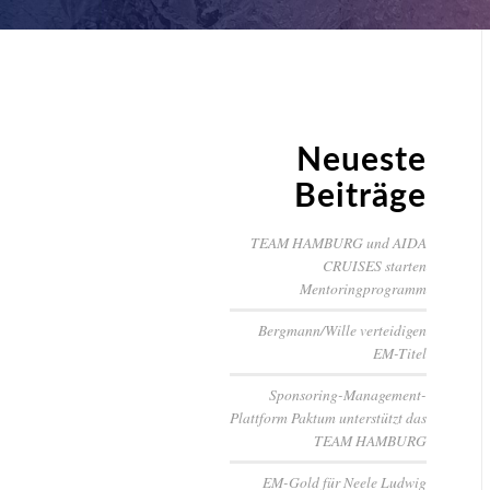
Neueste
Beiträge
TEAM HAMBURG und AIDA
CRUISES starten
Mentoringprogramm
Bergmann/Wille verteidigen
EM-Titel
Sponsoring-Management-
Plattform Paktum unterstützt das
TEAM HAMBURG
EM-Gold für Neele Ludwig