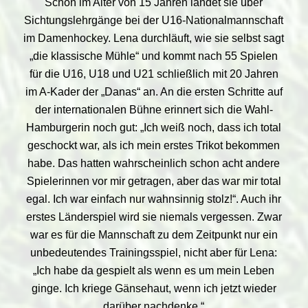
Schon im Alter von 15 Jahren landet sie über
Sichtungslehrgänge bei der U16-Nationalmannschaft
im Damenhockey. Lena durchläuft, wie sie selbst sagt
„die klassische Mühle“ und kommt nach 55 Spielen
für die U16, U18 und U21 schließlich mit 20 Jahren
im A-Kader der „Danas“ an. An die ersten Schritte auf
der internationalen Bühne erinnert sich die Wahl-
Hamburgerin noch gut: „Ich weiß noch, dass ich total
geschockt war, als ich mein erstes Trikot bekommen
habe. Das hatten wahrscheinlich schon acht andere
Spielerinnen vor mir getragen, aber das war mir total
egal. Ich war einfach nur wahnsinnig stolz!“. Auch ihr
erstes Länderspiel wird sie niemals vergessen. Zwar
war es für die Mannschaft zu dem Zeitpunkt nur ein
unbedeutendes Trainingsspiel, nicht aber für Lena:
„Ich habe da gespielt als wenn es um mein Leben
ginge. Ich kriege Gänsehaut, wenn ich jetzt wieder
darüber nachdenke.“