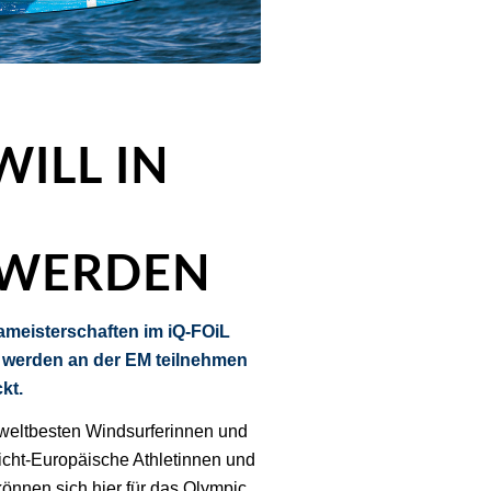
WILL IN
 WERDEN
ameisterschaften im iQ-FOiL
 werden an der EM teilnehmen
kt.
e weltbesten Windsurferinnen und
icht-Europäische Athletinnen und
können sich hier für das Olympic