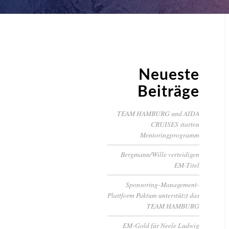
Neueste
Beiträge
TEAM HAMBURG und AIDA
CRUISES starten
Mentoringprogramm
Bergmann/Wille verteidigen
EM-Titel
Sponsoring-Management-
Plattform Paktum unterstützt das
TEAM HAMBURG
EM-Gold für Neele Ludwig