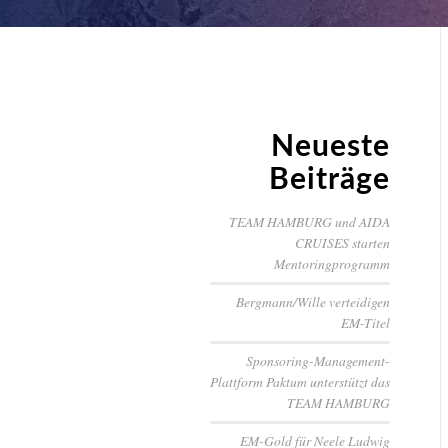
Neueste
Beiträge
TEAM HAMBURG und AIDA
CRUISES starten
Mentoringprogramm
Bergmann/Wille verteidigen
EM-Titel
Sponsoring-Management-
Plattform Paktum unterstützt das
TEAM HAMBURG
EM-Gold für Neele Ludwig