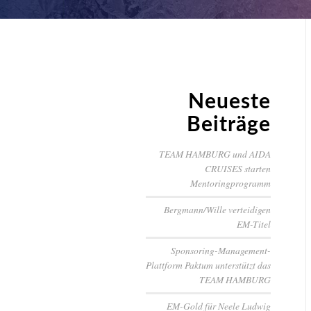
Neueste
Beiträge
TEAM HAMBURG und AIDA
CRUISES starten
Mentoringprogramm
Bergmann/Wille verteidigen
EM-Titel
Sponsoring-Management-
Plattform Paktum unterstützt das
TEAM HAMBURG
EM-Gold für Neele Ludwig