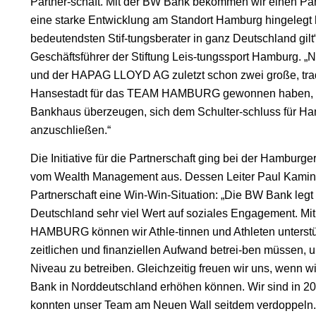
Partner-schaft. Mit der BW Bank bekommen wir einen Part
eine starke Entwicklung am Standort Hamburg hingelegt 
bedeutendsten Stif-tungsberater in ganz Deutschland gilt
Geschäftsführer der Stiftung Leis-tungssport Hamburg. 
und der HAPAG LLOYD AG zuletzt schon zwei große, tra
Hansestadt für das TEAM HAMBURG gewonnen haben, kon
Bankhaus überzeugen, sich dem Schulter-schluss für Ha
anzuschließen.“
Die Initiative für die Partnerschaft ging bei der Hambur
vom Wealth Management aus. Dessen Leiter Paul Kaminsk
Partnerschaft eine Win-Win-Situation: „Die BW Bank legt
Deutschland sehr viel Wert auf soziales Engagement. Mi
HAMBURG können wir Athle-tinnen und Athleten unterstü
zeitlichen und finanziellen Aufwand betrei-ben müssen, u
Niveau zu betreiben. Gleichzeitig freuen wir uns, wenn wir
Bank in Norddeutschland erhöhen können. Wir sind in 20
konnten unser Team am Neuen Wall seitdem verdoppeln.