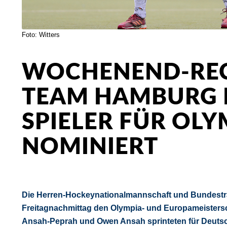
Foto: Witters
WOCHENEND-REC
TEAM HAMBURG 
SPIELER FÜR OLY
NOMINIERT
Die Herren-Hockeynationalmannschaft und Bundestra
Freitagnachmittag den Olympia- und Europameisters
Ansah-Peprah und Owen Ansah sprinteten für Deutsc