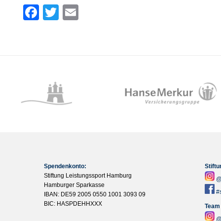
Facebook
Twitter
Email
Spendenkonto:
Stift
Stiftung Leistungssport Hamburg
@
Hamburger Sparkasse
#
IBAN: DE59 2005 0550 1001 3093 09
BIC: HASPDEHHXXX
Team
@