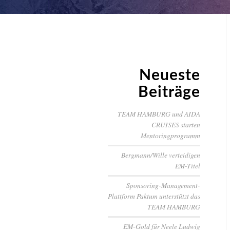
Neueste
Beiträge
TEAM HAMBURG und AIDA
CRUISES starten
Mentoringprogramm
Bergmann/Wille verteidigen
EM-Titel
Sponsoring-Management-
Plattform Paktum unterstützt das
TEAM HAMBURG
EM-Gold für Neele Ludwig