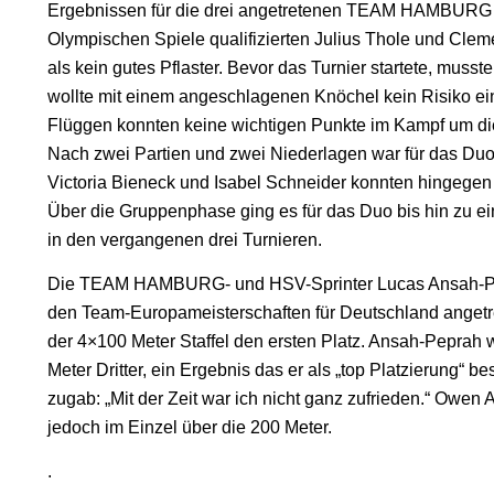
Ergebnissen für die drei angetretenen TEAM HAMBURG Du
Olympischen Spiele qualifizierten Julius Thole und Clem
als kein gutes Pflaster. Bevor das Turnier startete, muss
wollte mit einem angeschlagenen Knöchel kein Risiko ei
Flüggen konnten keine wichtigen Punkte im Kampf um di
Nach zwei Partien und zwei Niederlagen war für das Du
Victoria Bieneck und Isabel Schneider konnten hingegen 
Über die Gruppenphase ging es für das Duo bis hin zu e
in den vergangenen drei Turnieren.
Die TEAM HAMBURG- und HSV-Sprinter Lucas Ansah-Pe
den Team-Europameisterschaften für Deutschland angetre
der 4×100 Meter Staffel den ersten Platz. Ansah-Peprah 
Meter Dritter, ein Ergebnis das er als „top Platzierung“ be
zugab: „Mit der Zeit war ich nicht ganz zufrieden.“ Owen 
jedoch im Einzel über die 200 Meter.
.