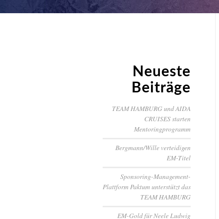
Neueste
Beiträge
TEAM HAMBURG und AIDA
CRUISES starten
Mentoringprogramm
Bergmann/Wille verteidigen
EM-Titel
Sponsoring-Management-
Plattform Paktum unterstützt das
TEAM HAMBURG
EM-Gold für Neele Ludwig