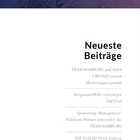
Neueste
Beiträge
TEAM HAMBURG und AIDA
CRUISES starten
Mentoringprogramm
Bergmann/Wille verteidigen
EM-Titel
Sponsoring-Management-
Plattform Paktum unterstützt das
TEAM HAMBURG
EM-Gold für Neele Ludwig