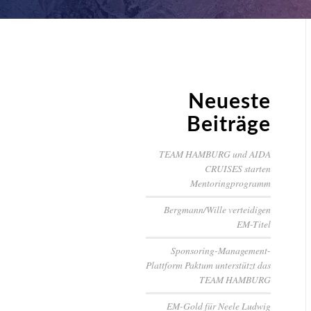
Neueste
Beiträge
TEAM HAMBURG und AIDA
CRUISES starten
Mentoringprogramm
Bergmann/Wille verteidigen
EM-Titel
Sponsoring-Management-
Plattform Paktum unterstützt das
TEAM HAMBURG
EM-Gold für Neele Ludwig