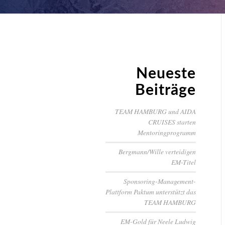
Neueste
Beiträge
TEAM HAMBURG und AIDA
CRUISES starten
Mentoringprogramm
Bergmann/Wille verteidigen
EM-Titel
Sponsoring-Management-
Plattform Paktum unterstützt das
TEAM HAMBURG
EM-Gold für Neele Ludwig