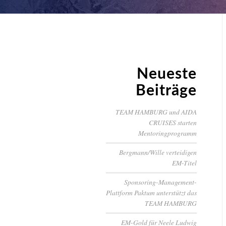
Neueste
Beiträge
TEAM HAMBURG und AIDA
CRUISES starten
Mentoringprogramm
Bergmann/Wille verteidigen
EM-Titel
Sponsoring-Management-
Plattform Paktum unterstützt das
TEAM HAMBURG
EM-Gold für Neele Ludwig