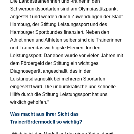
Die Landestrainerinnen und -trainer in
den
Schwerpunktsportarten sind am Olympia
stützpunkt
angestellt und werden durch Zuwen
dungen der Stadt
Hamburg, der Stiftung Leis
tungssport und des
Hamburger Sportbundes
finanziert. Neben den
Athletinnen und Athleten
selber sind die Trainerinnen
und Trainer das
wichtigste Element für den
Leistungssport. Da
neben wurde vor vielen Jahren mit
dem Förder
geld der Stiftung ein wichtiges
Diagnosegerät
angeschafft, das in der
Leistungsdiagnostik bei
mehreren Sportarten
eingesetzt wird. Die unbü
rokratische und schnelle
Hilfe durch die Stiftung
Leistungssport hat uns
wirklich geholfen.“
Was macht aus Ihrer Sicht das
Trainerförder
modell so wichtig?
„Wichtig ist das Modell auf der einen Seite, damit