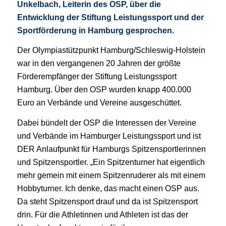
Unkelbach, Leiterin des OSP, über die
Entwicklung
der Stiftung Leistungssport und der
Sportförderung in Hamburg gespro
chen.
D
er
Olympiastützpunkt
Hamburg/Schles
wig-Holstein
war in den vergangenen 20
Jahren der größte
Förderempfänger der
Stiftung Leistungssport
Hamburg. Über den OSP
wurden knapp 400.000
Euro an Verbände und Ver
eine ausgeschüttet.
Dabei bündelt der OSP die Interessen der Vereine
und Verbände im Hamburger Leistungssport und ist
DER Anlaufpunkt für Hamburgs Spitzensportlerin
nen
und Spitzensportler. „Ein Spitzenturner hat ei
gentlich
mehr gemein mit einem Spitzenruderer als
mit einem
Hobbyturner. Ich denke, das macht einen
OSP aus.
Da steht Spitzensport drauf und da ist Spit
zensport
drin. Für die Athletinnen und Athleten ist
das der