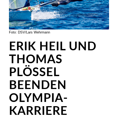
Foto: DSV/Lars Wehrmann
ERIK HEIL UND
THOMAS
PLÖSSEL B
EENDEN O
LYMPIA-K
ARRIERE